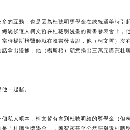
較多的互動，也是因為杜聰明獎學金在總統選舉時引
，總統候選人柯文哲在杜聰明漫畫的新書發表會上，
。當時楊斯棓醫師就在臉書發表說，他（柯文哲）沒
的話拿出證據，他（楊斯棓）願意捐出三萬元購買杜
跟他一起賭。
一個私人帳本，柯文哲有拿到杜聰明給的獎學金（但
的是「杜聰明獎學金」，陳智菡甚至公然瞎掰說杜聰