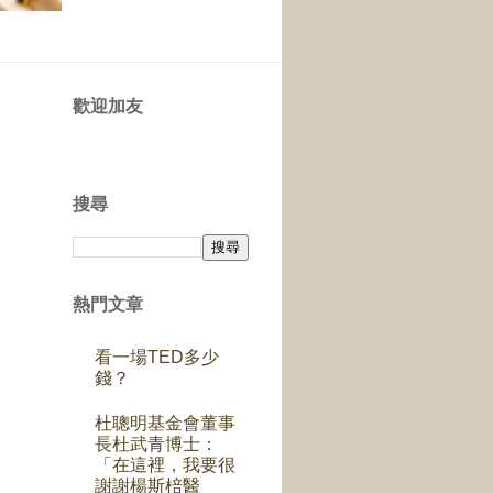
歡迎加友
搜尋
熱門文章
看一場TED多少
錢？
杜聰明基金會董事
長杜武青博士：
「在這裡，我要很
謝謝楊斯棓醫