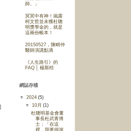
師。」
冥冥中有神！揭露
柯文哲並未獲杜聰
明獎學金的，就是
這兩份帳本！
20150527，陳畊仲
醫師演講點滴
《人生路引》的
FAQ │ 楊斯棓
網誌存檔
▼
2024
(5)
▼
10月
(1)
詞
杜聰明基金會董
事長杜武青博
士：「在這
裡，我要很謝