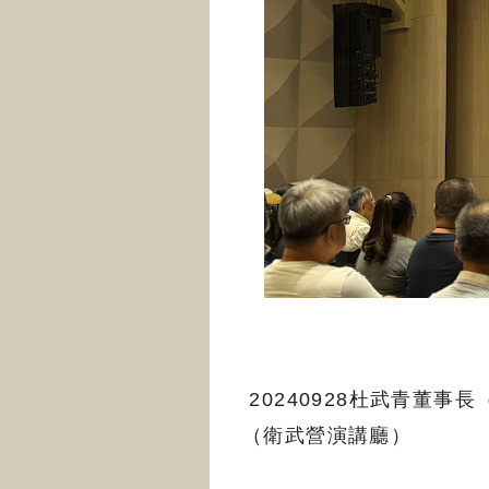
20240928杜武青董
（衛武營演講廳）