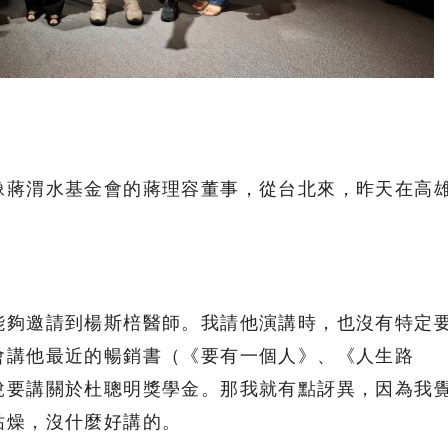
像蔣渭水基金會的蔣理容董事，從台北來，昨天在高
能夠邀請到楊斯棓醫師。我請他演講時，也沒有特定
會講他最近的暢銷書（《要有一個人》、《人生路
說要講關於杜聰明獎學金。那我就有點訝異，因為我
枯燥，沒什麼好講的。