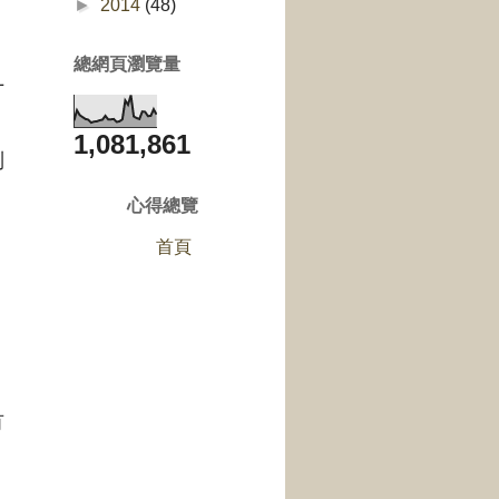
►
2014
(48)
總網頁瀏覽量
十
。
1,081,861
列
心得總覽
首頁
有