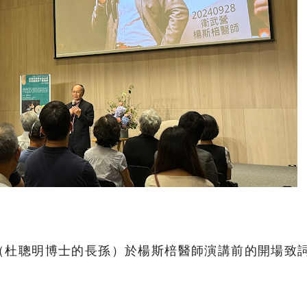
事長（杜聰明博士的長孫）於楊斯棓醫師演講前的開場致