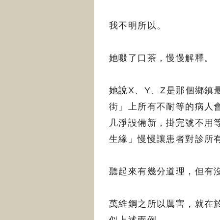
我不明所以。
她啜了口茶，慢慢解釋。
她說X、Y、Z是那個鄉
街」上所有不耐等的病人
几淨設備新，掛完號不用
生緣」慢慢讓患者對診所
聽起來有幾分道理，但有
萬維鋼之所以厲害，就在