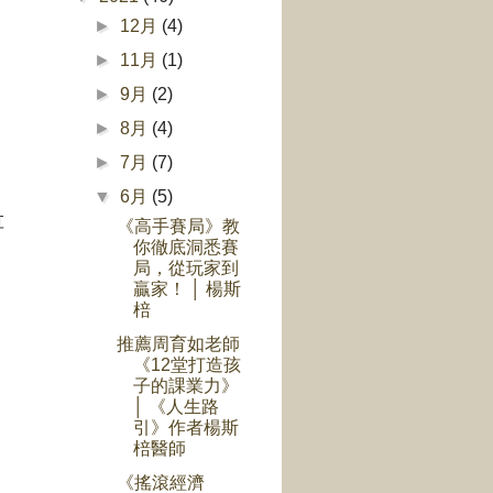
►
12月
(4)
►
11月
(1)
►
9月
(2)
►
8月
(4)
►
7月
(7)
▼
6月
(5)
草
《高手賽局》教
你徹底洞悉賽
局，從玩家到
贏家！ │ 楊斯
棓
推薦周育如老師
《12堂打造孩
子的課業力》
│ 《人生路
引》作者楊斯
棓醫師
《搖滾經濟