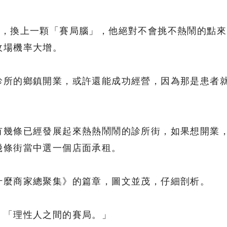
書，換上一顆「賽局腦」，他絕對不會挑不熱鬧的點來
收場機率大增。
診所的鄉鎮開業，或許還能成功經營，因為那是患者
有幾條已經發展起來熱熱鬧鬧的診所街，如果想開業
幾條街當中選一個店面承租。
什麼商家總聚集》的篇章，圖文並茂，仔細剖析。
：「理性人之間的賽局。」