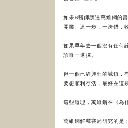
如果B醫師讀過萬維鋼的
開業。這一步，一跨錯，
如果早年去一個沒有任何
診唯一選擇。
但一個已經興旺的城鎮，
要想順利存活，最好在這
這些道理，萬維鋼在《為
萬維鋼解釋賽局研究的是