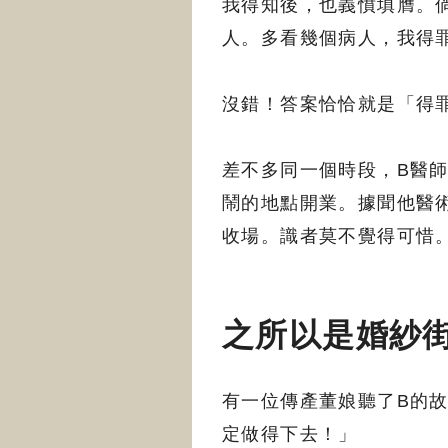
我得知後，也義憤填膺。
人。多看幾個病人，我得
沒錯！答案恰恰就是「得
差不多同一個時段，B醫
鬧的地點開業。據聞他醫
收場。識者莫不覺得可惜
之所以是婚紗
有一位傳產董娘聽了B的故
定做得下去！」