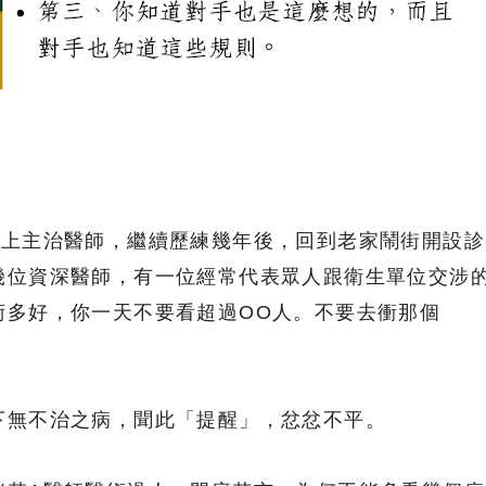
升上主治醫師，繼續歷練幾年後，回到老家鬧街開設診
幾位資深醫師，有一位經常代表眾人跟衛生單位交涉
術多好，你一天不要看超過OO人。不要去衝那個
下無不治之病，聞此「提醒」，忿忿不平。