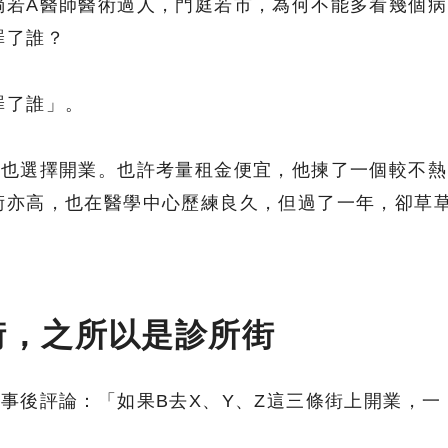
倘若A醫師醫術過人，門庭若市，為何不能多看幾個病
罪了誰？
罪了誰」。
師也選擇開業。也許考量租金便宜，他揀了一個較不熱
術亦高，也在醫學中心歷練良久，但過了一年，卻草
。
街，之所以是診所街
事後評論：「如果B去X、Y、Z這三條街上開業，一