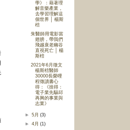
學》：藉著理
解音樂產業，
去學習理解這
個世界 │ 楊斯
棓
朱醫師用電影當
翅膀，帶我們
飛越衰老幽谷
直視死亡 │ 楊
所
斯棓
明
2021年6月徵文
楊斯棓醫師
先
30000長榮哩
程徵讀書心
得：《捨得：
電子業先驅邱
再興的事業與
志業》
►
5月
(3)
類
►
4月
(1)