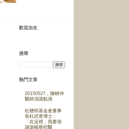
歡迎加友
搜尋
熱門文章
20150527，陳畊仲
醫師演講點滴
杜聰明基金會董事
長杜武青博士：
「在這裡，我要很
謝謝楊斯棓醫