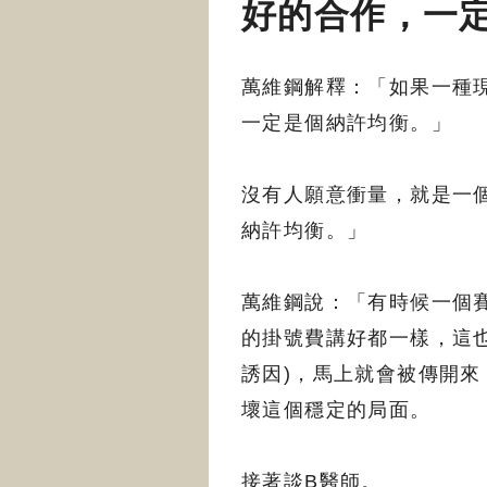
好的合作，一
萬維鋼解釋：「如果一種
一定是個納許均衡。」
沒有人願意衝量，就是一
納許均衡。」
萬維鋼說：「有時候一個
的掛號費講好都一樣，這
誘因)，馬上就會被傳開
壞這個穩定的局面。
接著談B醫師。