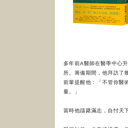
多年前A醫師在醫學中心
所。籌備期間，他拜訪了
前輩提醒他：「不管你醫
量。」
當時他躊躇滿志，自忖天