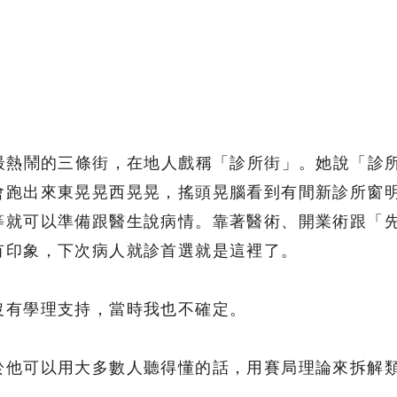
鎮最熱鬧的三條街，在地人戲稱「診所街」。她說「診
會跑出來東晃晃西晃晃，搖頭晃腦看到有間新診所窗
等就可以準備跟醫生說病情。靠著醫術、開業術跟「
有印象，下次病人就診首選就是這裡了。
沒有學理支持，當時我也不確定。
於他可以用大多數人聽得懂的話，用賽局理論來拆解