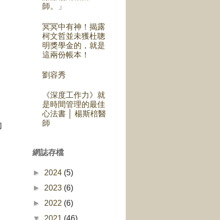
師。」
冥冥中有神！揭露
柯文哲並未獲杜聰
明獎學金的，就是
這兩份帳本！
劉容秀
《深度工作力》就
是時間管理的最佳
心法書 │ 楊斯棓醫
師
的
網誌存檔
►
2024
(5)
►
2023
(6)
►
2022
(6)
▼
2021
(46)