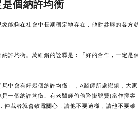
定是個納許均衡
現象能夠在社會中長期穩定地存在，他對參與的各方
個納許均衡。萬維鋼的詮釋是：「好的合作，一定是
賽局中會有好幾個納許均衡」，A醫師所處鄉鎮，大家
也是一個納許均衡。有老醫師偷偷降掛號費(當作攬客
來，仲裁者就會致電關心，請他不要這樣，請他不要破