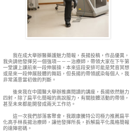
我在成大舉辦醫藥護魅力簡報，長揚投稿，作品優異，
我央請他發揮另一個強項－－－治療師，帶領大家在下午第
一堂課上課前來一段伸展操，本來這段安排可能是梵音冥想
或是來一段伸展肢體的舞蹈，但長揚的帶領感染每個人，我
非常滿意當初做的判斷。
後來我在中國醫大舉辦推廣閱讀的講座，長揚依然魅力
四射，除了扁平化簡報的高說服力，有關肢體活動的帶領，
甚至未來都能開發成兩天工作坊。
這一次我們部落客聚會，我跟康騰特公司極力推薦扁平
化高手林長揚治療師，讓他發揮所長，拆解扁平化風格簡報
的達陣密碼。