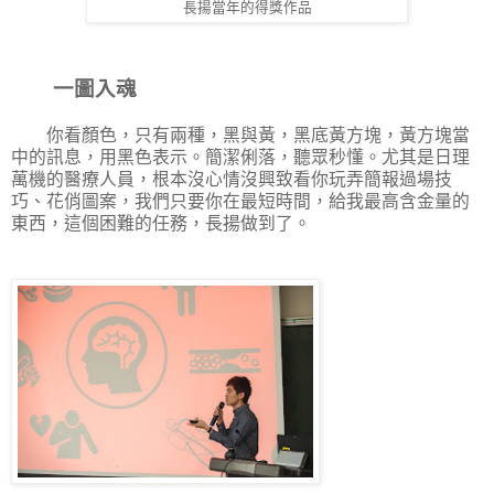
長揚當年的得獎作品
一圖入魂
你看顏色，只有兩種，黑與黃，黑底黃方塊，黃方塊當
中的訊息，用黑色表示。簡潔俐落，聽眾秒懂。尤其是日理
萬機的醫療人員，根本沒心情沒興致看你玩弄簡報過場技
巧、花俏圖案，我們只要你在最短時間，給我最高含金量的
東西，這個困難的任務，長揚做到了。