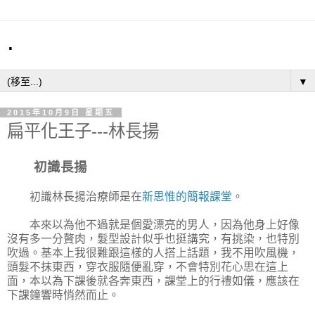
.
▼
2015年10月9日 星期五
扁平化王子---林長揚
初識長揚
初識林長揚治療師是在
新思惟的簡報課堂
。
本來以為他不過就是個愛漂亮的男人，因為他身上好像
沒有多一分贅肉，髮型設計似乎也挺講究，有挑染，也特別
吹過。基本上我很難跟這樣的人搭上話題，我不用吹風機，
頭髮不抹東西，穿衣服隨便亂穿，不會特別花心思在這上
面，本以為下課後就各奔東西，課堂上的行禮如儀，應該在
下課鐘響時悄然而止。