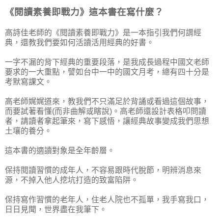
《閱讀素養即戰力》這本書在寫什麼？
高詩佳老師的《閱讀素養即戰力》是一本指引我們何謂經
典，還教我們要如何活讀活用經典的好書。
一字不漏的背下經典的重要段落，是我成長過程中國文老師
要求的一大重點，譬如台中一中的國文月考，總有四十分是
考默寫課文。
高老師娓娓道來，教我們不只滿足於背誦或看過這個故事，
而要試著看懂(而非曲解或瞎說)。高老師還設計表格叩問讀
者，請讀者拿起筆來，寫下感悟，讓經典故事變成我們思想
土壤的養分。
這本書的適讀對象是全年齡層。
保持閱讀習慣的成年人，不容易跟時代脫節，明辨消息來
源，不掉入他人挖坑打造的致富陷阱。
保持寫作習慣的老年人，住老人院也不孤單，我手寫我口，
日日見聞，世界盡在我筆下。