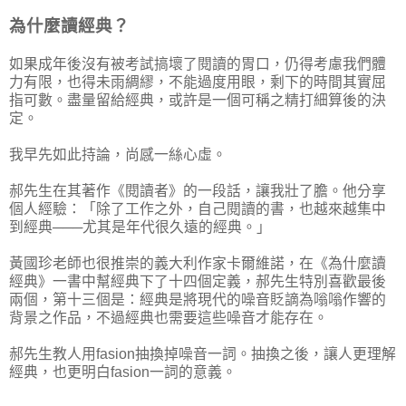
為什麼讀經典？
如果成年後沒有被考試搞壞了閱讀的胃口，仍得考慮我們體
力有限，也得未雨綢繆，不能過度用眼，剩下的時間其實屈
指可數。盡量留給經典，或許是一個可稱之精打細算後的決
定。
我早先如此持論，尚感一絲心虛。
郝先生在其著作《閱讀者》的一段話，讓我壯了膽。他分享
個人經驗：「除了工作之外，自己閱讀的書，也越來越集中
到經典───尤其是年代很久遠的經典。」
黃國珍老師也很推崇的義大利作家卡爾維諾，在《為什麼讀
經典》一書中幫經典下了十四個定義，郝先生特別喜歡最後
兩個，第十三個是：經典是將現代的噪音貶謫為嗡嗡作響的
背景之作品，不過經典也需要這些噪音才能存在。
郝先生教人用fasion抽換掉噪音一詞。抽換之後，讓人更理解
經典，也更明白fasion一詞的意義。