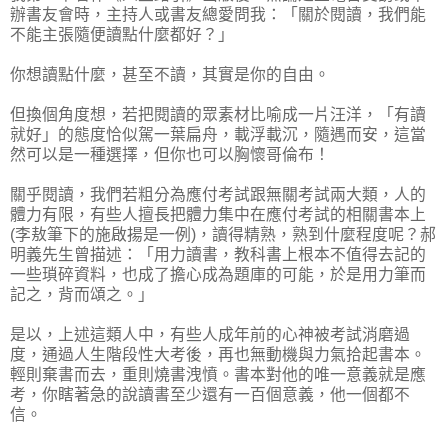
辦書友會時，主持人或書友總愛問我：「關於閱讀，我們能
不能主張隨便讀點什麼都好？」
你想讀點什麼，甚至不讀，其實是你的自由。
但換個角度想，若把閱讀的眾素材比喻成一片汪洋，「有讀
就好」的態度恰似駕一葉扁舟，載浮載沉，隨遇而安，這當
然可以是一種選擇，但你也可以胸懷哥倫布！
關乎閱讀，我們若粗分為應付考試跟無關考試兩大類，人的
體力有限，有些人擅長把體力集中在應付考試的相關書本上
(李敖筆下的施啟揚是一例)，讀得精熟，熟到什麼程度呢？郝
明義先生曾描述：「用力讀書，教科書上根本不值得去記的
一些瑣碎資料，也成了擔心成為題庫的可能，於是用力筆而
記之，背而頌之。」
是以，上述這類人中，有些人成年前的心神被考試消磨過
度，通過人生階段性大考後，再也無動機與力氣拾起書本。
輕則棄書而去，重則燒書洩憤。書本對他的唯一意義就是應
考，你瞎著急的說讀書至少還有一百個意義，他一個都不
信。