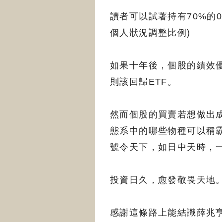
讀者可以試著持有70%的0
個人狀況調整比例)
如果十年後，個股的績效
則該回歸ETF。
然而個股的買賣若想做出
態系中的哪些物種可以稱
號令天下，如日中天時，
投資日久，愈發敬畏天地
感謝這條路上能結識薛兆亨