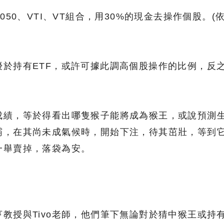
050、VTI、VT組合，用30%的現金去操作個股。(
優於持有ETF，或許可據此調高個股操作的比例，反
成績，等於得看出哪隻猴子能將成為猴王，或說預測
霸，在其尚未成氣候時，開始下注，待其茁壯，等到
一舉賣掉，落袋為安。
。
教授與Tivo老師，他們筆下無論對於猜中猴王或持