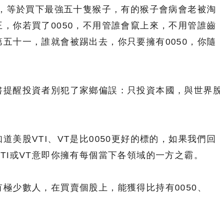
0，等於買下最強五十隻猴子，有的猴子會病會老被淘
，你若買了0050，不用管誰會竄上來，不用管誰齒
五十一，誰就會被踢出去，你只要擁有0050，你隨
。
書提醒投資者別犯了家鄉偏誤：只投資本國，與世界
道美股VTI、VT是比0050更好的標的，如果我們回
TI或VT意即你擁有每個當下各領域的一方之霸。
極少數人，在買賣個股上，能獲得比持有0050、