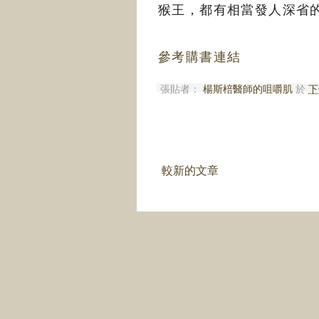
猴王，都有相當發人深省
參考購書連結
張貼者：
楊斯棓醫師的咀嚼肌
於
下
較新的文章