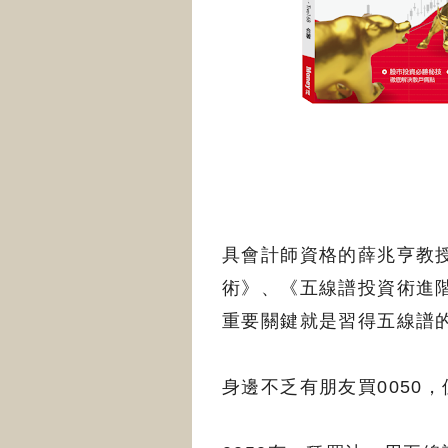
具會計師資格的薛兆亨教授
術》、《五線譜投資術進
重要關鍵就是習得五線譜
身邊不乏有朋友買0050，