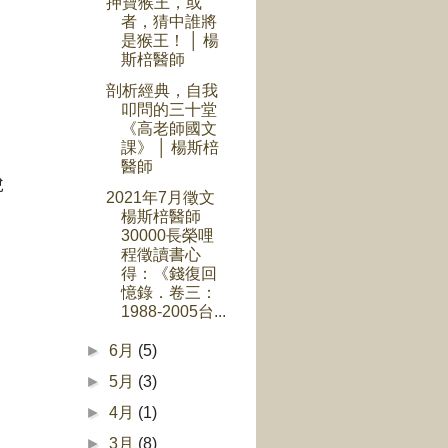
押寶猴王，或
者，猜中誰將
是猴王！ │ 楊
斯棓醫師
剖析經典，自我
叩問的三十堂
《高老師國文
課》 │ 楊斯棓
醫師
脫
2021年7月徵文
楊斯棓醫師
30000長榮哩
程徵讀書心
得：《錢復回
憶錄．卷三：
1988-2005台...
►
6月
(5)
►
5月
(3)
►
4月
(1)
►
3月
(8)