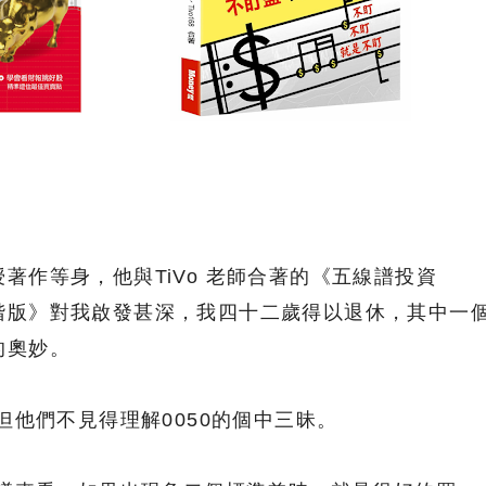
著作等身，他與TiVo 老師合著的《五線譜投資
階版》對我啟發甚深，我四十二歲得以退休，其中一
的奧妙。
但他們不見得理解0050的個中三昧。