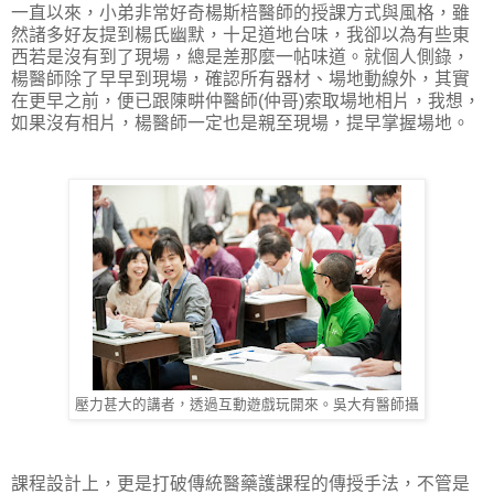
一直以來，小弟非常好奇楊斯棓醫師的授課方式與風格，雖
然諸多好友提到楊氏幽默，十足道地台味，我卻以為有些東
西若是沒有到了現場，總是差那麼一帖味道。就個人側錄，
楊醫師除了早早到現場，確認所有器材、場地動線外，其實
在更早之前，便已跟陳畊仲醫師(仲哥)索取場地相片，我想，
如果沒有相片，楊醫師一定也是親至現場，提早掌握場地。
壓力甚大的講者，透過互動遊戲玩開來。吳大有醫師攝
課程設計上，更是打破傳統醫藥護課程的傳授手法，不管是