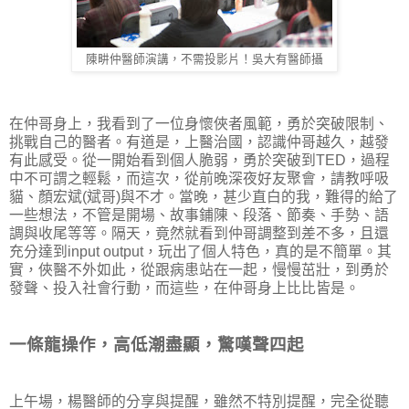
陳畊仲醫師演講，不需投影片！吳大有醫師攝
在仲哥身上，我看到了一位身懷俠者風範，勇於突破限制、
挑戰自己的醫者。有道是，上醫治國，認識仲哥越久，越發
有此感受。從一開始看到個人脆弱，勇於突破到TED，過程
中不可謂之輕鬆，而這次，從前晚深夜好友聚會，請教呼吸
貓、顏宏斌(斌哥)與不才。當晚，甚少直白的我，難得的給了
一些想法，不管是開場、故事鋪陳、段落、節奏、手勢、語
調與收尾等等。隔天，竟然就看到仲哥調整到差不多，且還
充分達到input output，玩出了個人特色，真的是不簡單。其
實，俠醫不外如此，從跟病患站在一起，慢慢茁壯，到勇於
發聲、投入社會行動，而這些，在仲哥身上比比皆是。
一條龍操作，高低潮盡顯，驚嘆聲四起
上午場，楊醫師的分享與提醒，雖然不特別提醒，完全從聽