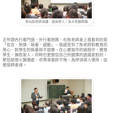
熊仙如老師演講，感染眾人。吳大有醫師攝
正所謂內行看門道，外行看熱鬧，在熊老師身上我看到的是
「信念、熱情、執著、感動」，我感受到了熊老師對教育的
用心、對學生的執著與不放棄，在心靈寫作的過程中，療育
學生、撫慰家人，同時也更堅信自己所選擇的道路是對的，
那怕是燈火闌珊處，衣帶漸寬終不悔，為伊消得人憔悴，這
便是師者魂。