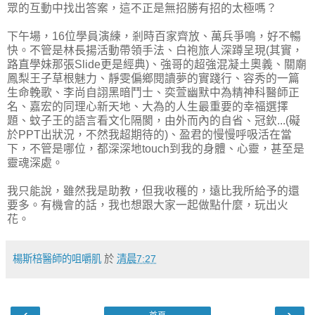
眾的互動中找出答案，這不正是無招勝有招的太極嗎？
下午場，16位學員演練，剎時百家齊放、萬兵爭鳴，好不暢
快。不管是林長揚活動帶領手法、白袍旅人深蹲呈現(其實，
路直學妹那張Slide更是經典)、強哥的超強混凝土奧義、關廟
鳳梨王子草根魅力、靜雯偏鄉閱讀夢的實踐行、容秀的一篇
生命輓歌、李尚自詡黑暗鬥士、奕萱幽默中為精神科醫師正
名、嘉宏的同理心新天地、大為的人生最重要的幸福選擇
題、蚊子王的語言看文化隔閡，由外而內的自省、冠欽...(礙
於PPT出狀況，不然我超期待的)、盈君的慢慢呼吸活在當
下，不管是哪位，都深深地touch到我的身體、心靈，甚至是
靈魂深處。
我只能說，雖然我是助教，但我收穫的，遠比我所給予的還
要多。有機會的話，我也想跟大家一起做點什麼，玩出火
花。
楊斯棓醫師的咀嚼肌
於
清晨7:27
‹
›