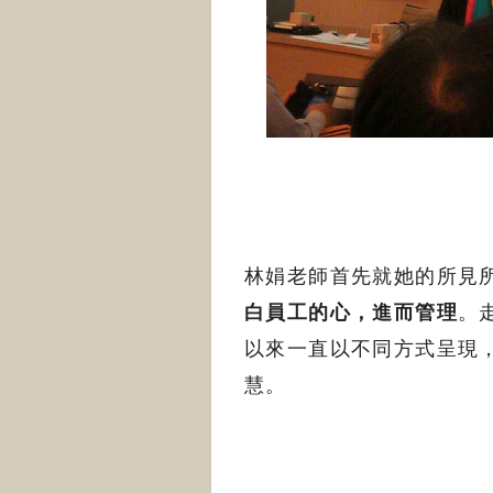
林娟老師首先就她的所見
白員工的心，進而管理
。
以來一直以不同方式呈現
慧。