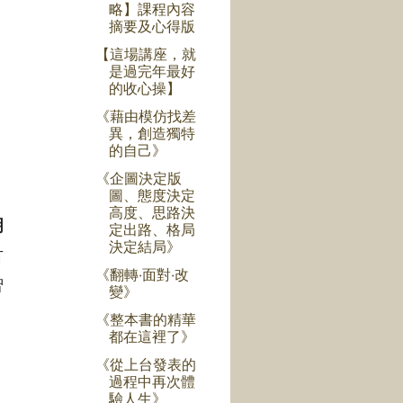
略】課程內容
摘要及心得版
【這場講座，就
是過完年最好
的收心操】
《藉由模仿找差
異，創造獨特
的自己》
《企圖決定版
圖、態度決定
高度、思路決
明
定出路、格局
決定結局》
古
《翻轉‧面對‧改
智
變》
《整本書的精華
都在這裡了》
《從上台發表的
過程中再次體
驗人生》