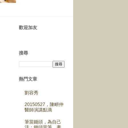
歡迎加友
搜尋
熱門文章
劉容秀
20150527，陳畊仲
醫師演講點滴
筆當鋤頭，為自己
活；鋤頭當筆，書