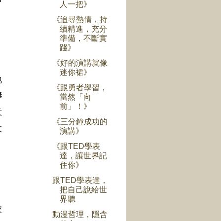
人一把》
《追尋熱情，持
續精進，充分
準備，不斷實
踐》
《好的演講就像
迷你裙》
地
《跟勇者學習，
捧
當然「向
前」！》
意
《三分鐘成功的
大
演講》
《跟TED學表
達，讓世界記
住你》
跟TED學表達，
把自己說給世
界聽
深
動漫哲理，隱含