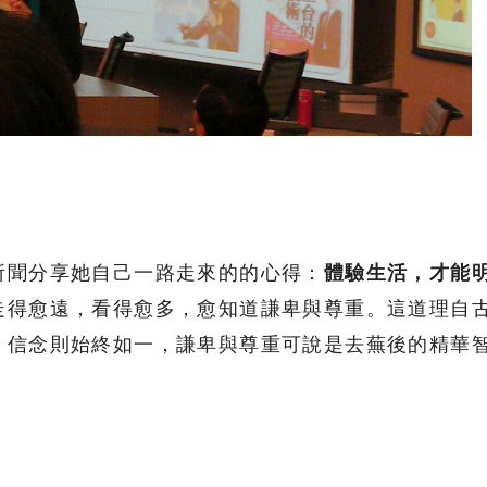
所聞分享她自己一路走來的的心得：
體驗生活，才能
走得愈遠，看得愈多，愈知道謙卑與尊重。這道理自
，信念則始終如一，謙卑與尊重可說是去蕪後的精華