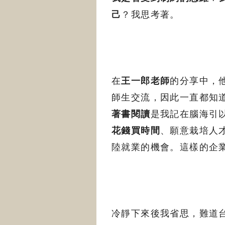
己
？我思考著。
在
王一郎老師
的分享中，
師生交流，因此一直都知
著書閱讀
是我記在腦海引
花錢買時間
、願意栽培人
陸就業的機會。這樣的企
冷靜下來後我省思，難道