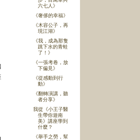
六七人》
《奢侈的幸福》
《木容公子，再
現江湖》
《我，成為那隻
跳下水的青蛙
了！》
，
《一張考卷，放
國
下偏見》
座
《從感動到行
動》
《翻轉演講，聽
者分享》
我從《小王子醫
生帶你遊南
美》講座學到
什麼？
《舉手之勞，幫
自